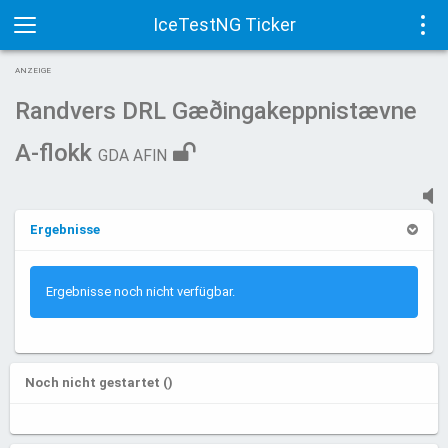
IceTestNG Ticker
Toggle
Tog
ANZEIGE
navigation
navi
Randvers DRL Gæðingakeppnistævne
A-flokk
GDA AFIN
Ergebnisse
Ergebnisse noch nicht verfügbar.
Noch nicht gestartet ()