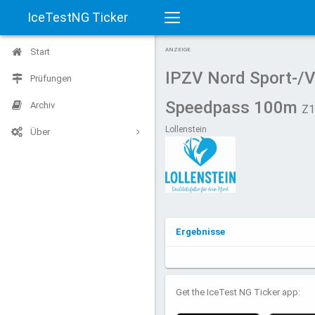
IceTestNG Ticker
Toggle
Start
ANZEIGE
navigation
IPZV Nord Sport-/V
Prüfungen
Speedpass 100m
Archiv
Z1
Lollenstein
Über
Ergebnisse
Get the IceTest NG Ticker app: