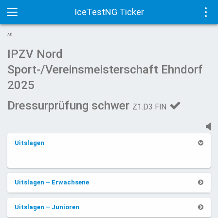
IceTestNG Ticker
Toggle
Tog
AD
navigation
navi
IPZV Nord
Sport-/Vereinsmeisterschaft Ehndorf
2025
Dressurprüfung schwer
Z1.D3 FIN
Uitslagen
Uitslagen – Erwachsene
Uitslagen – Junioren