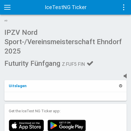
IceTestNG Ticker
Toggle
Tog
AD
navigation
navi
IPZV Nord
Sport-/Vereinsmeisterschaft Ehndorf
2025
Futurity Fünfgang
Z.FUF5 FIN
Uitslagen
Get the IceTest NG Ticker app: