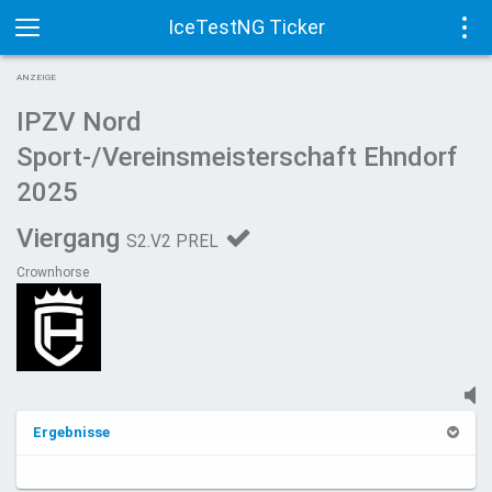
IceTestNG Ticker
Toggle
Tog
ANZEIGE
navigation
navi
IPZV Nord
Sport-/Vereinsmeisterschaft Ehndorf
2025
Viergang
S2.V2 PREL
Crownhorse
Ergebnisse