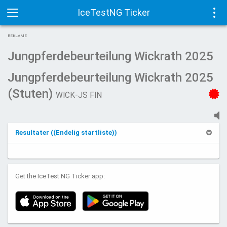
IceTestNG Ticker
Toggle
Tog
REKLAME
navigation
navi
Jungpferdebeurteilung Wickrath 2025
Jungpferdebeurteilung Wickrath 2025
(Stuten)
WICK-JS FIN
Resultater ((Endelig startliste))
Get the IceTest NG Ticker app: