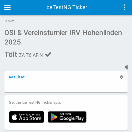
IceTestNG Ticker
Toggle
Tog
REKLAM
navigation
navi
OSI & Vereinsturnier IRV Hohenlinden
2025
Tölt
ZA.T6 AFIN
Resultat
Get the IceTest NG Ticker app: