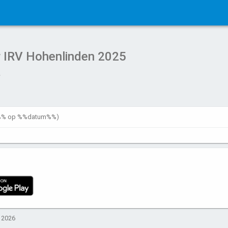
er IRV Hohenlinden 2025
jd%% op %%datum%%)
. 2026