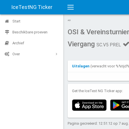
IceTestNG Ticker
Toggle
Start
AD
navigation
OSI & Vereinsturni
Beschikbare proeven
Viergang
Archief
SC.V5 PREL
Over
Uitslagen
(verwacht voor %%ti
Get the IceTest NG Ticker app:
Pagina gecreëerd: 12:51:12 op 7 aug