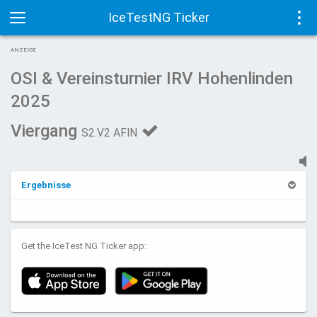
IceTestNG Ticker
Toggle
Tog
ANZEIGE
navigation
navi
OSI & Vereinsturnier IRV Hohenlinden
2025
Viergang
S2.V2 AFIN
Ergebnisse
Get the IceTest NG Ticker app: