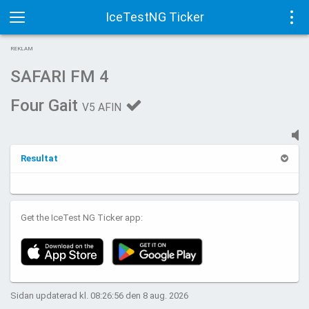
IceTestNG Ticker
Toggle
Tog
REKLAM
navigation
navi
SAFARI FM 4
Four Gait
V5 AFIN
Resultat
Get the IceTest NG Ticker app:
Sidan updaterad kl. 08:26:56 den 8 aug. 2026