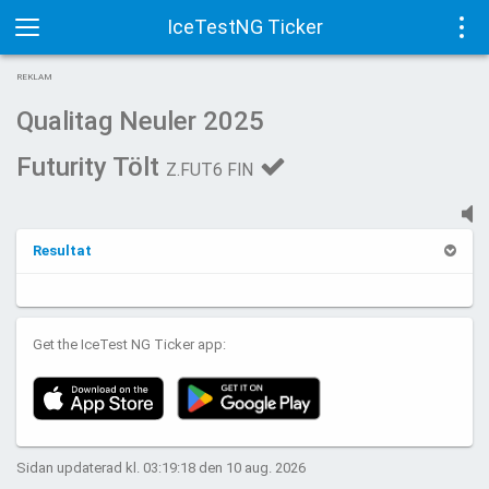
IceTestNG Ticker
Toggle
Tog
REKLAM
navigation
navi
Qualitag Neuler 2025
Futurity Tölt
Z.FUT6 FIN
Resultat
Get the IceTest NG Ticker app:
Sidan updaterad kl. 03:19:18 den 10 aug. 2026