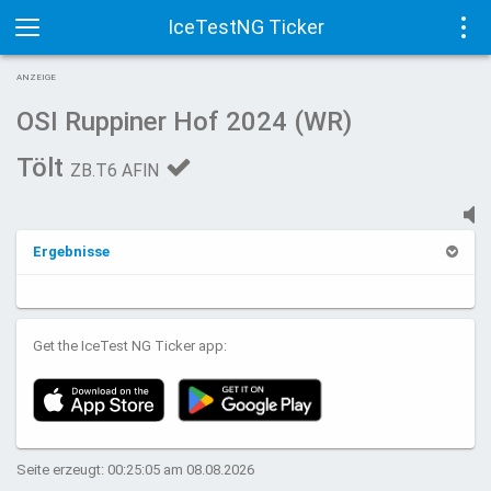
IceTestNG Ticker
Toggle
Tog
ANZEIGE
navigation
navi
OSI Ruppiner Hof 2024 (WR)
Tölt
ZB.T6 AFIN
Ergebnisse
Get the IceTest NG Ticker app:
Seite erzeugt: 00:25:05 am 08.08.2026