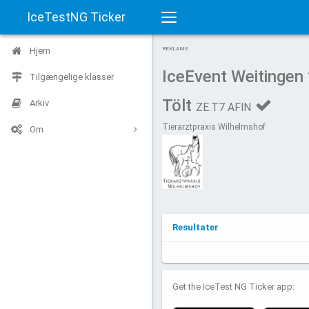
IceTestNG Ticker
Toggle
Hjem
REKLAME
navigation
IceEvent Weitingen
Tilgængelige klasser
Tölt
Arkiv
ZE.T7 AFIN
Tierarztpraxis Wilhelmshof
Om
Resultater
Get the IceTest NG Ticker app: