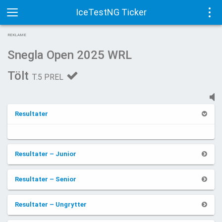
IceTestNG Ticker
Toggle
Tog
REKLAME
navigation
navi
Snegla Open 2025 WRL
Tölt
T.5 PREL
Resultater
Resultater – Junior
Resultater – Senior
Resultater – Ungrytter