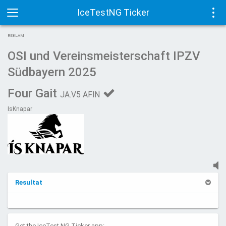
IceTestNG Ticker
Toggle
Tog
REKLAM
navigation
navi
OSI und Vereinsmeisterschaft IPZV
Südbayern 2025
Four Gait
JA.V5 AFIN
IsKnapar
Resultat
Get the IceTest NG Ticker app: