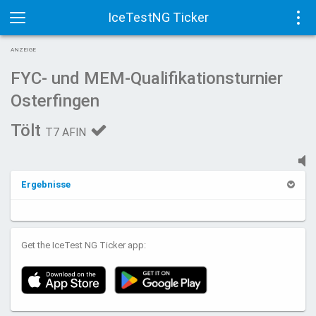
IceTestNG Ticker
Toggle
Tog
ANZEIGE
navigation
navi
FYC- und MEM-Qualifikationsturnier
Osterfingen
Tölt
T7 AFIN
Ergebnisse
Get the IceTest NG Ticker app: