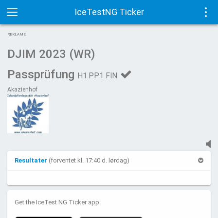
IceTestNG Ticker
Toggle
Tog
REKLAME
navigation
navi
DJIM 2023 (WR)
Passprüfung
H1.PP1 FIN
Akazienhof
Resultater
(forventet kl. 17:40 d. lørdag)
Get the IceTest NG Ticker app: