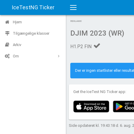
IceTestNG Ticker
Toggle
Hjem
REKLAME
navigation
DJIM 2023 (WR)
Tilgængelige klasser
Arkiv
H1.P2 FIN
Om
Der er ingen startlister eller resul
Get the IceTest NG Ticker app:
Side opdateret kl. 19:43:18 d. 6. aug. 