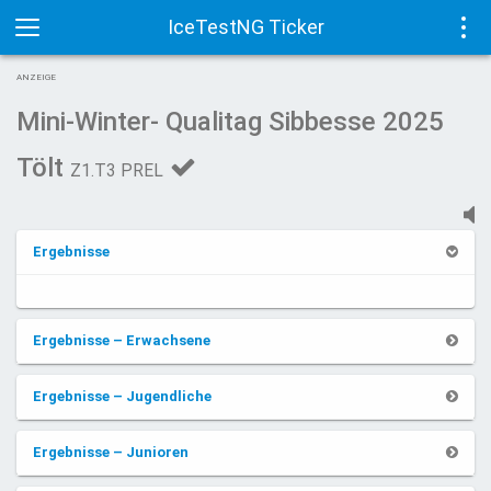
IceTestNG Ticker
Toggle
Tog
ANZEIGE
navigation
navi
Mini-Winter- Qualitag Sibbesse 2025
Tölt
Z1.T3 PREL
Ergebnisse
Ergebnisse – Erwachsene
Ergebnisse – Jugendliche
Ergebnisse – Junioren