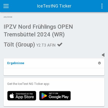
IceTestNG Ticker
Toggle
Tog
ANZEIGE
navigation
navi
IPZV Nord Frühlings OPEN
Tremsbüttel 2024 (WR)
Tölt (Group)
Y2.T3 AFIN
Ergebnisse
Get the IceTest NG Ticker app: