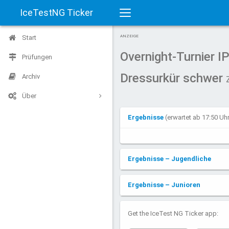
IceTestNG Ticker
Toggle
Start
ANZEIGE
navigation
Overnight-Turnier 
Prüfungen
Dressurkür schwer
Archiv
Über
Ergebnisse
(erwartet ab 17:50 U
Ergebnisse – Jugendliche
Ergebnisse – Junioren
Get the IceTest NG Ticker app: