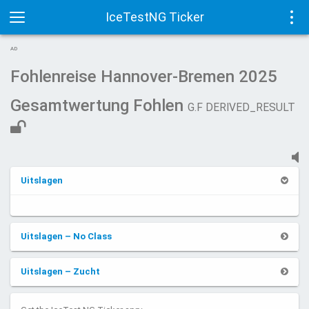
IceTestNG Ticker
Toggle
Tog
AD
navigation
navi
Fohlenreise Hannover-Bremen 2025
Gesamtwertung Fohlen
G.F DERIVED_RESULT
Uitslagen
Uitslagen – No Class
Uitslagen – Zucht