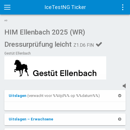
IceTestNG Ticker
Toggle
Tog
AD
navigation
navi
HIM Ellenbach 2025 (WR)
Dressurprüfung leicht
Z1.D6 FIN
Gestüt Ellenbach
Uitslagen
(verwacht voor %%tijd%% op %%datum%%)
Uitslagen – Erwachsene