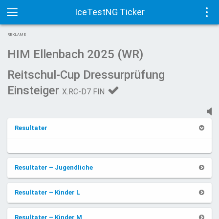
IceTestNG Ticker
Toggle
Tog
REKLAME
navigation
navi
HIM Ellenbach 2025 (WR)
Reitschul-Cup Dressurprüfung
Einsteiger
X.RC-D7 FIN
Resultater
Resultater – Jugendliche
Resultater – Kinder L
Resultater – Kinder M