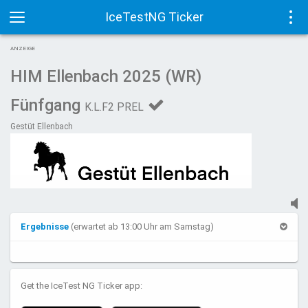
IceTestNG Ticker
Toggle
Tog
ANZEIGE
navigation
navi
HIM Ellenbach 2025 (WR)
Fünfgang
K.L.F2 PREL
Gestüt Ellenbach
Ergebnisse
(erwartet ab 13:00 Uhr am Samstag)
Get the IceTest NG Ticker app: