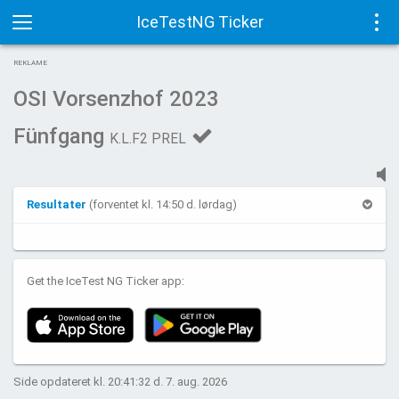
IceTestNG Ticker
Toggle
Tog
REKLAME
navigation
navi
OSI Vorsenzhof 2023
Fünfgang
K.L.F2 PREL
Resultater
(forventet kl. 14:50 d. lørdag)
Get the IceTest NG Ticker app:
Side opdateret kl. 20:41:32 d. 7. aug. 2026