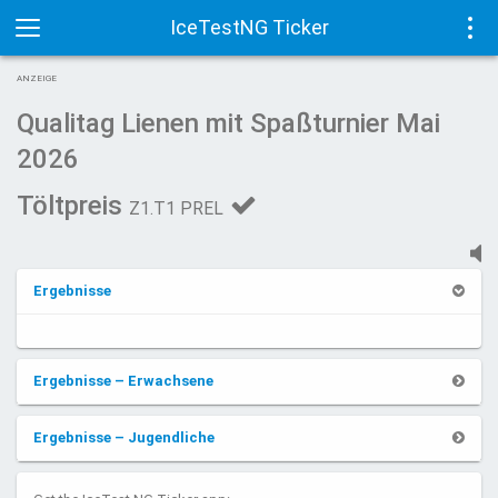
IceTestNG Ticker
Toggle
Tog
ANZEIGE
navigation
navi
Qualitag Lienen mit Spaßturnier Mai
2026
Töltpreis
Z1.T1 PREL
Ergebnisse
Ergebnisse – Erwachsene
Ergebnisse – Jugendliche