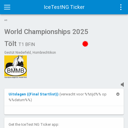
IceTestNG Ticker
Toggle
Tog
AD
navigation
navi
World Championships 2025
Tölt
T1 BFIN
Gestüt Niederfeld, Hombrechtikon
Uitslagen ((Final Startlist))
(verwacht voor %%tijd%% op
%%datum%%)
Get the IceTest NG Ticker app: