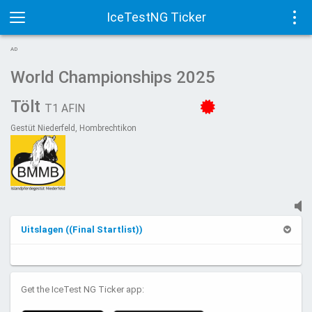
IceTestNG Ticker
Toggle
Tog
AD
navigation
navi
World Championships 2025
Tölt
T1 AFIN
Gestüt Niederfeld, Hombrechtikon
Uitslagen ((Final Startlist))
Get the IceTest NG Ticker app: