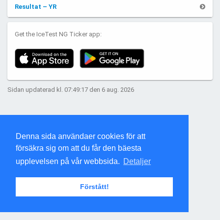
Resultat – YR
Get the IceTest NG Ticker app:
Sidan updaterad kl. 07:49:17 den 6 aug. 2026
Denna sida användaer cookies för att
försäkra sig om att du får den bäesta
upplevelsen på vår webbsida.
Detaljer
Förstått!