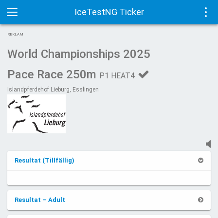
IceTestNG Ticker
Toggle
Tog
REKLAM
navigation
navi
World Championships 2025
Pace Race 250m
P1 HEAT4
Islandpferdehof Lieburg, Esslingen
Resultat (Tillfällig)
Resultat – Adult