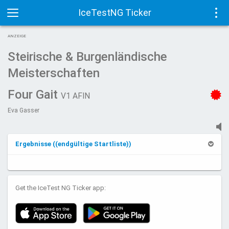
IceTestNG Ticker
Toggle
Tog
ANZEIGE
navigation
navi
Steirische & Burgenländische
Meisterschaften
Four Gait
V1 AFIN
Eva Gasser
Ergebnisse ((endgültige Startliste))
Get the IceTest NG Ticker app: