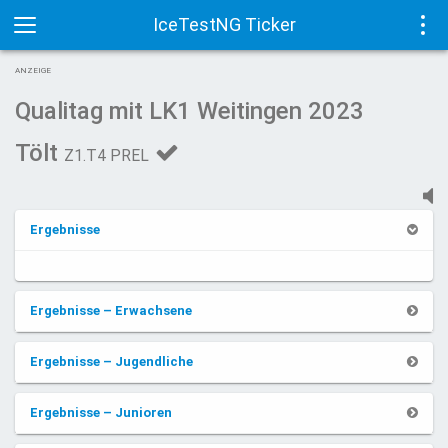
IceTestNG Ticker
Toggle
Tog
ANZEIGE
navigation
navi
Qualitag mit LK1 Weitingen 2023
Tölt
Z1.T4 PREL
Ergebnisse
Ergebnisse – Erwachsene
Ergebnisse – Jugendliche
Ergebnisse – Junioren