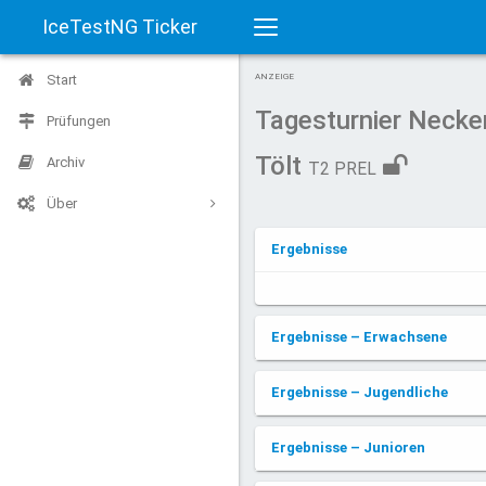
IceTestNG Ticker
Toggle
Start
ANZEIGE
navigation
Tagesturnier Necker
Prüfungen
Tölt
Archiv
T2 PREL
Über
Ergebnisse
Ergebnisse – Erwachsene
Ergebnisse – Jugendliche
Ergebnisse – Junioren