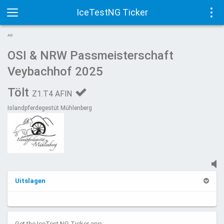
IceTestNG Ticker
Toggle
Tog
AD
navigation
navi
OSI & NRW Passmeisterschaft
Veybachhof 2025
Tölt
Z1.T4 AFIN
Islandpferdegestüt Mühlenberg
Uitslagen
Get the IceTest NG Ticker app: