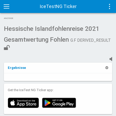
IceTestNG Ticker
Toggle
Tog
ANZEIGE
navigation
navi
Hessische Islandfohlenreise 2021
Gesamtwertung Fohlen
G.F DERIVED_RESULT
Ergebnisse
Get the IceTest NG Ticker app: