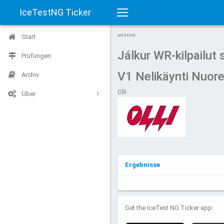
IceTestNG Ticker
Toggle
Start
ANZEIGE
navigation
Jálkur WR-kilpailut
Prüfungen
V1 Nelikäynti Nuor
Archiv
Olli
Über
Ergebnisse
Get the IceTest NG Ticker app: