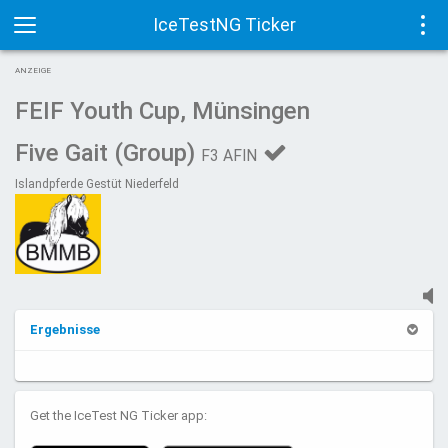
IceTestNG Ticker
Toggle
Tog
ANZEIGE
navigation
navi
FEIF Youth Cup, Münsingen
Five Gait (Group)
F3 AFIN
Islandpferde Gestüt Niederfeld
Ergebnisse
Get the IceTest NG Ticker app: