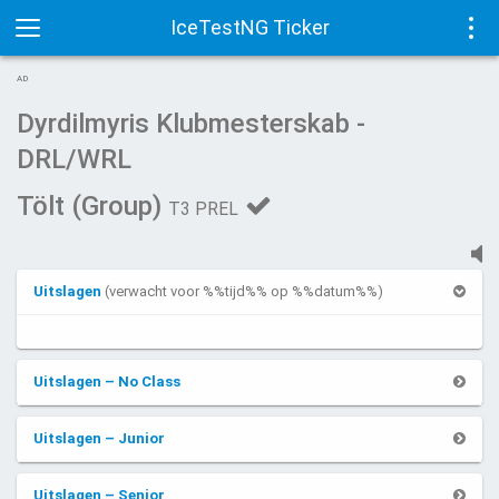
IceTestNG Ticker
Toggle
Tog
AD
navigation
navi
Dyrdilmyris Klubmesterskab -
DRL/WRL
Tölt (Group)
T3 PREL
Uitslagen
(verwacht voor %%tijd%% op %%datum%%)
Uitslagen – No Class
Uitslagen – Junior
Uitslagen – Senior