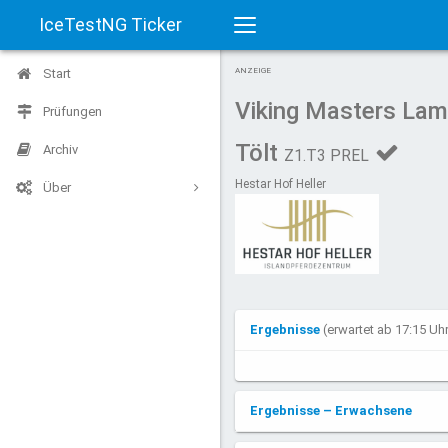
IceTestNG Ticker
Toggle
Start
ANZEIGE
navigation
Viking Masters Lam
Prüfungen
Tölt
Archiv
Z1.T3 PREL
Hestar Hof Heller
Über
Ergebnisse
(erwartet ab 17:15 U
Ergebnisse – Erwachsene