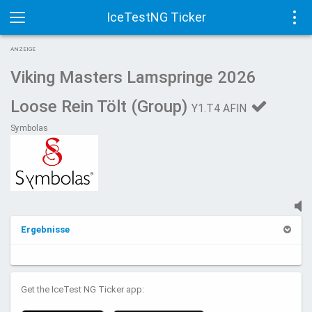
IceTestNG Ticker
Toggle
Tog
ANZEIGE
navigation
navi
Viking Masters Lamspringe 2026
Loose Rein Tölt (Group)
Y1.T4 AFIN
Symbolas
Ergebnisse
Get the IceTest NG Ticker app: