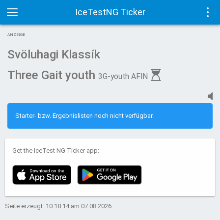
IceTestNG Ticker
Toggle
Tog
ANZEIGE
navigation
navi
Svöluhagi Klassík
Three Gait youth
3G-youth AFIN
Starter- bzw. Ergebnislisten noch nicht verfügbar.
Get the IceTest NG Ticker app:
Seite erzeugt: 10:18:14 am 07.08.2026