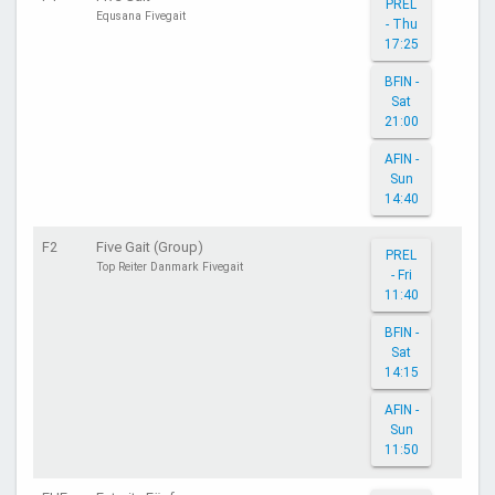
PREL
Equsana Fivegait
- Thu
17:25
BFIN -
Sat
21:00
AFIN -
Sun
14:40
F2
Five Gait (Group)
PREL
Top Reiter Danmark Fivegait
- Fri
11:40
BFIN -
Sat
14:15
AFIN -
Sun
11:50