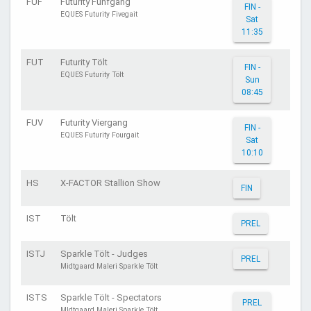
FUF
Futurity Fünfgang
FIN -
EQUES Futurity Fivegait
Sat
11:35
FUT
Futurity Tölt
FIN -
EQUES Futurity Tölt
Sun
08:45
FUV
Futurity Viergang
FIN -
EQUES Futurity Fourgait
Sat
10:10
HS
X-FACTOR Stallion Show
FIN
IST
Tölt
PREL
ISTJ
Sparkle Tölt - Judges
PREL
Midtgaard Maleri Sparkle Tölt
ISTS
Sparkle Tölt - Spectators
PREL
MIdtgaard Maleri Sparkle Tölt