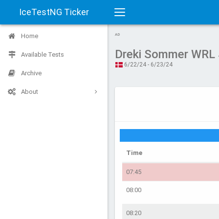
IceTestNG Ticker
Toggle
Home
AD
navigation
Dreki Sommer WRL
Available Tests
6/22/24 - 6/23/24
Archive
About
Time
07:45
08:00
08:20