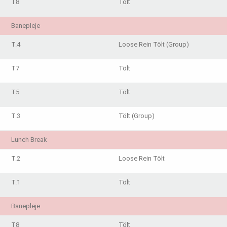
T8
Tölt
Banepleje
T.4
Loose Rein Tölt (Group)
T7
Tölt
T5
Tölt
T.3
Tölt (Group)
Lunch Break
T.2
Loose Rein Tölt
T.1
Tölt
Banepleje
T8
Tölt