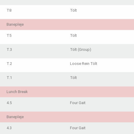
T8
Tölt
Banepleje
T5
Tölt
T.3
Tölt (Group)
T.2
Loose Rein Tölt
T.1
Tölt
Lunch Break
4.5
Four Gait
Banepleje
4.3
Four Gait