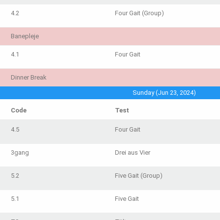
4.2
Four Gait (Group)
Banepleje
4.1
Four Gait
Dinner Break
Sunday (Jun 23, 2024)
Code
Test
4.5
Four Gait
3gang
Drei aus Vier
5.2
Five Gait (Group)
5.1
Five Gait