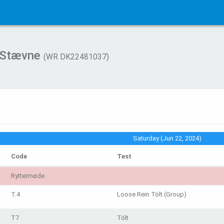
 Stævne
(WR DK22481037)
Saturday (Jun 22, 2024)
Code
Test
Ryttermøde
T.4
Loose Rein Tölt (Group)
T7
Tölt