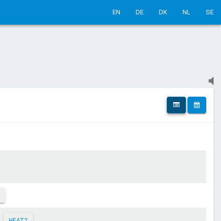
EN
DE
DK
NL
SE
HEAT2