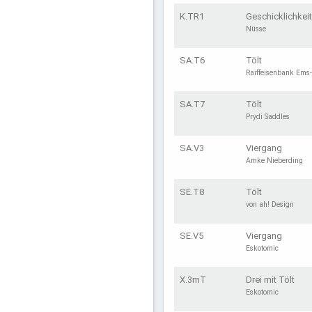
K.TR1
Geschicklichkeit
Nüsse
SA.T6
Tölt
Raiffeisenbank Ems-
SA.T7
Tölt
Prydi Saddles
SA.V3
Viergang
Amke Nieberding
SE.T8
Tölt
von ah! Design
SE.V5
Viergang
Eskotomic
X.3mT
Drei mit Tölt
Eskotomic