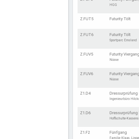
HGG
Z.FUT5
Futurity Tölt
Z.FUT6
Futurity Tölt
Sportparc Emsland
Z.FUV5
Futurity Viergan
Nüsse
Z.FUV6
Futurity Viergan
Nüsse
Z1.D4
Dressurprüfung 
Ingenieurbüro Hilc
Z1.D6
Dressurprüfung 
Hoffschulte-Kassens
Z1.F2
Fünfgang
Familie Klaas, Ling