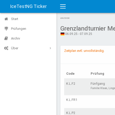
IceTestNG Ticker
Toggle
Start
ANZEIGE
navigation
Grenzlandturnier 
Prüfungen
06.09.25 - 07.09.25
Archiv
Über
Zeitplan evtl. unvollständig.
Code
Prüfung
K.L.F2
Fünfgang
Familie Klaas, Ling
K.L.FR1
K.L.P2