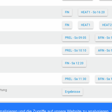
FIN
HEAT1 - So 16:20
FIN
HEAT1
HEAT2
PREL - So 09:05
BFIN - So 
PREL - So 10:10
AFIN - So 
FIN - Sa 12:20
PREL - Sa 11:30
BFIN - Sa 
rtung
Ergebnisse
6
alisieren und die Zugriffe auf unsere Website zu analysieren.