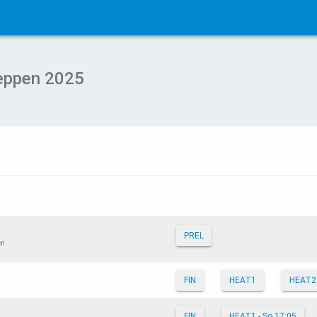
Meppen 2025
PREL
en
FIN
HEAT1
HEAT2
FIN
HEAT1 - So 17:05