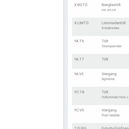
X.BGTÖ
Bierglastölt
cnc art cut
X.LIMTÖ
Limonadentölt
Kräuterwiese
YA.T6
Tölt
Championrider
YA.T7
Tölt
YA.V3
Viergang
Sigmoline
YC.T8
Tölt
Hufschmied Hans v.
YC.V5
Viergang
Prydi Saddles
Z.FUF6
Futurity Fünfga