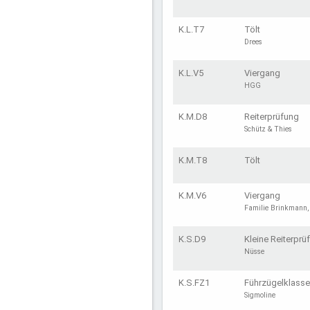
K.L.T7
Tölt
Drees
K.L.V5
Viergang
HGG
K.M.D8
Reiterprüfung
Schütz & Thies
K.M.T8
Tölt
K.M.V6
Viergang
Familie Brinkmann,
K.S.D9
Kleine Reiterprü
Nüsse
K.S.FZ1
Führzügelklasse
Sigmoline