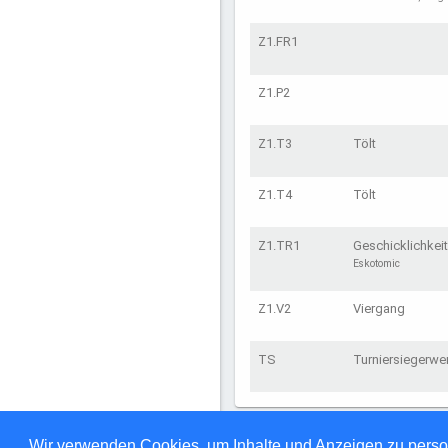
Z1.FR1
Z1.P2
Z1.T3
Tölt
Z1.T4
Tölt
Z1.TR1
Geschicklichkeit
Eskotomic
Z1.V2
Viergang
TS
Turniersiegerwe
Seite erzeugt: 01:51:34 am 06.08.202
Copyright © 2016 – 2026.
Wir verwenden Cookies, um Inhalte und Anzeigen zu person
Blackbuck Software GmbH