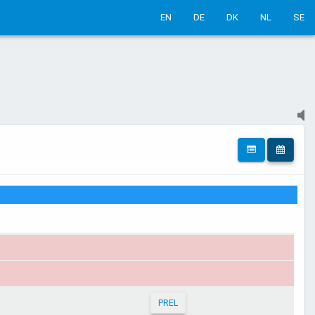
EN
DE
DK
NL
SE
PREL