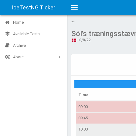
IceTestNG Ticker
Toggle
Home
AD
navigation
Sól's træningsstæv
Available Tests
10/8/22
Archive
About
Time
09:00
09:45
10:00