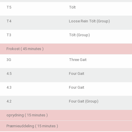
T5
Tölt
T4
Loose Rein Tölt (Group)
T3
Tölt (Group)
Frokost ( 45 minutes )
3G
Three Gait
4.5
Four Gait
4.3
Four Gait
4.2
Four Gait (Group)
oprydning ( 15 minutes )
Præmieuddeling ( 15 minutes )