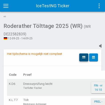
IceTestNG Ticker
Toggle
Tog
AD
navigation
navi
Roderather Tölttage 2025 (WR)
(WR
DE22582839)
12-09-25 - 14-09-25
Het tijdschema is mogelijk niet compleet
Code
Proef
K.D6
Dressurprüfung leicht
FIN - vr
Tierfutter Fischer
16:10
K.L.T7
Tölt
PREL -
Böckmann Anhänger