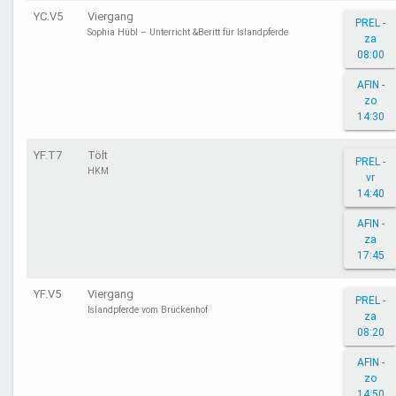
YC.V5
Viergang
PREL -
Sophia Hübl – Unterricht &Beritt für Islandpferde
za
08:00
AFIN -
zo
14:30
YF.T7
Tölt
PREL -
HKM
vr
14:40
AFIN -
za
17:45
YF.V5
Viergang
PREL -
Islandpferde vom Brückenhof
za
08:20
AFIN -
zo
14:50