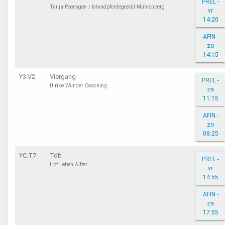
PREL -
Tanja Poensgen / Islandpferdegestüt Mühlenberg
vr
14:20
AFIN -
zo
14:15
Y3.V2
Viergang
PREL -
Ulrike Wunder Coaching
za
11:15
AFIN -
zo
08:25
YC.T7
Tölt
PREL -
Hof Leben Alfter
vr
14:55
AFIN -
za
17:55