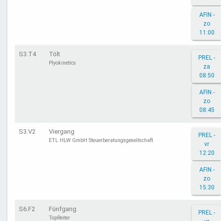
AFIN -
zo
11:00
S3.T4
Tölt
PREL -
Plyokinetics
za
08:50
AFIN -
zo
08:45
S3.V2
Viergang
PREL -
ETL HLW GmbH Steuerberatungsgesellschaft
vr
12:20
AFIN -
zo
15:30
S6.F2
Fünfgang
PREL -
TopReiter