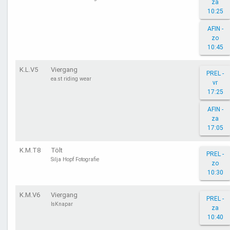
za
10:25
AFIN -
zo
10:45
K.L.V5
Viergang
PREL -
ea.st riding wear
vr
17:25
AFIN -
za
17:05
K.M.T8
Tölt
PREL -
Silja Hopf Fotografie
zo
10:30
K.M.V6
Viergang
PREL -
IsKnapar
za
10:40