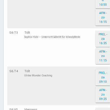
vr
10:50
AFIN -
zo
16:15
S6.T3
Tölt
PREL -
Sophia Hübl – Unterricht &Beritt für Islandpferde
za
16:35
AFIN -
zo
11:15
S6.T4
Tölt
PREL -
Ulrike Wunder Coaching
za
09:10
AFIN -
zo
09:25
S6.V2
Viergang