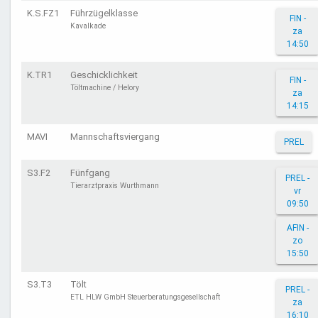
K.S.FZ1
Führzügelklasse
FIN -
Kavalkade
za
14:50
K.TR1
Geschicklichkeit
FIN -
Töltmachine / Helory
za
14:15
MAVI
Mannschaftsviergang
PREL
S3.F2
Fünfgang
PREL -
Tierarztpraxis Wurthmann
vr
09:50
AFIN -
zo
15:50
S3.T3
Tölt
PREL -
ETL HLW GmbH Steuerberatungsgesellschaft
za
16:10