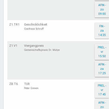
AFIN -
zo
09:00
Z1.TR1
Geschicklichkeit
FIN -
Gasthaus Schruff
za
14:35
Z1.V1
Viergangpreis
PREL -
Gemeinschaftspraxis Dr. Mütze
vr
15:50
AFIN -
za
17:25
ZB.T6
Tölt
PREL -
Peter Greven
vr
17:45
AFIN -
zo