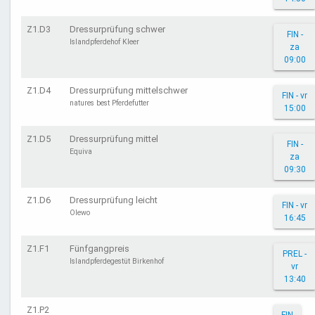
Z1.D3
Dressurprüfung schwer
FIN -
Islandpferdehof Kleer
za
09:00
Z1.D4
Dressurprüfung mittelschwer
FIN - vr
natures best Pferdefutter
15:00
Z1.D5
Dressurprüfung mittel
FIN -
Equiva
za
09:30
Z1.D6
Dressurprüfung leicht
FIN - vr
Olewo
16:45
Z1.F1
Fünfgangpreis
PREL -
Islandpferdegestüt Birkenhof
vr
13:40
Z1.P2