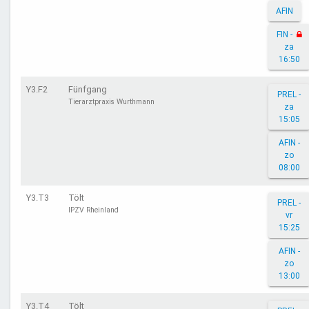
AFIN
FIN -
za
16:50
Y3.F2
Fünfgang
PREL -
Tierarztpraxis Wurthmann
za
15:05
AFIN -
zo
08:00
Y3.T3
Tölt
PREL -
IPZV Rheinland
vr
15:25
AFIN -
zo
13:00
Y3.T4
Tölt