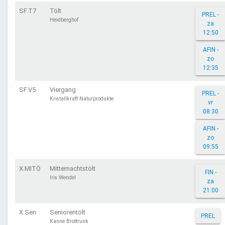
SF.T7
Tölt
PREL -
Heidberghof
za
12:50
AFIN -
zo
12:35
SF.V5
Viergang
PREL -
Kristallkraft Naturprodukte
vr
08:30
AFIN -
zo
09:55
X.MITÖ
Mitternachtstölt
FIN -
Iris Wendel
za
21:00
X.Sen
Seniorentölt
PREL
Kanne Brottrunk