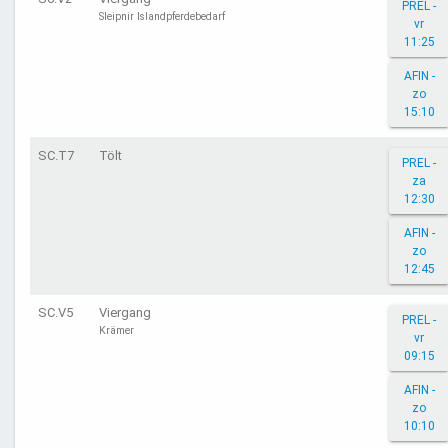
PREL -
Sleipnir Islandpferdebedarf
vr
11:25
AFIN -
zo
15:10
SC.T7
Tölt
PREL -
za
12:30
AFIN -
zo
12:45
SC.V5
Viergang
PREL -
Krämer
vr
09:15
AFIN -
zo
10:10