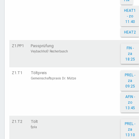
FIN
HEAT1
- zo
11:40
HEAT2
Z1.PP1
Passprüfung
FIN -
Veybachhof/ Recherbusch
za
18:25
Z1.T1
Töltpreis
PREL -
Gemeinschaftspraxis Dr. Mütze
za
09:25
AFIN -
zo
13:45
Z1.T2
Tölt
PREL -
fjola
za
13:10