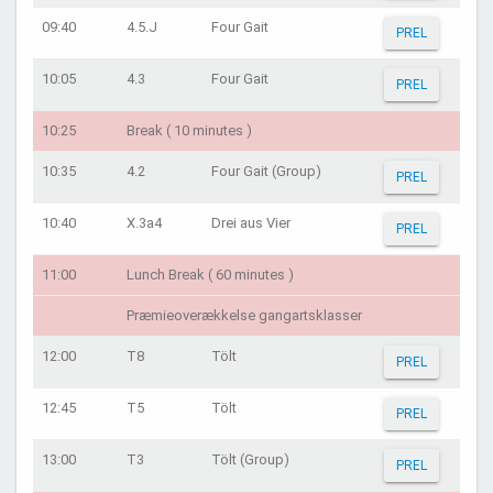
09:40
4.5.J
Four Gait
PREL
10:05
4.3
Four Gait
PREL
10:25
Break ( 10 minutes )
10:35
4.2
Four Gait (Group)
PREL
10:40
X.3a4
Drei aus Vier
PREL
11:00
Lunch Break ( 60 minutes )
Præmieoverækkelse gangartsklasser
12:00
T8
Tölt
PREL
12:45
T5
Tölt
PREL
13:00
T3
Tölt (Group)
PREL