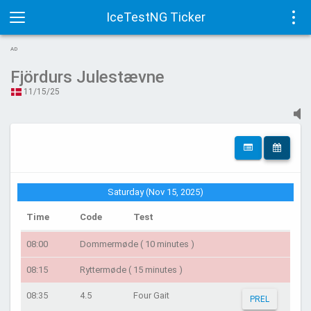
IceTestNG Ticker
Toggle
Tog
AD
navigation
navi
Fjördurs Julestævne
11/15/25
Saturday (Nov 15, 2025)
Time
Code
Test
08:00
Dommermøde ( 10 minutes )
08:15
Ryttermøde ( 15 minutes )
08:35
4.5
Four Gait
PREL