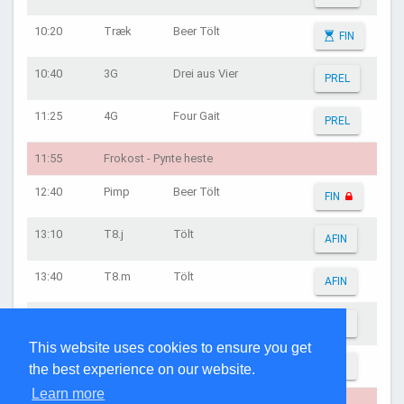
10:20
Træk
Beer Tölt
FIN
10:40
3G
Drei aus Vier
PREL
11:25
4G
Four Gait
PREL
11:55
Frokost - Pynte heste
12:40
Pimp
Beer Tölt
FIN
13:10
T8.j
Tölt
AFIN
13:40
T8.m
Tölt
AFIN
14:10
3G
Drei aus Vier
AFIN
This website uses cookies to ensure you get
14:40
4G
Four Gait
AFIN
the best experience on our website.
Learn more
15:10
Fælles afslutning