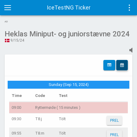
IceTestNG Ticker
Toggle
Tog
AD
navigation
navi
Heklas Miniput- og juniorstævne 2024
9/15/24
Sunday (Sep 15, 2024)
Time
Code
Test
09:00
Ryttermøde ( 15 minutes )
09:30
T8.j
Tölt
PREL
09:55
T8.m
Tölt
PREL